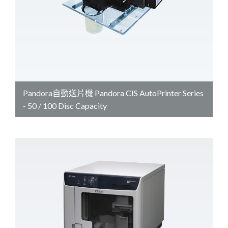
Pandora自動送片機 Pandora CIS AutoPrinter Series
- 50 / 100 Disc Capacity