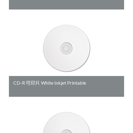
CD-R 可印片 White Inkjet Printable