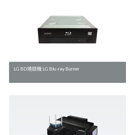
LG BD燒錄機 LG Blu-ray Burner