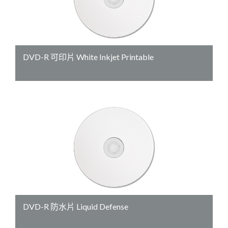
DVD-R 可印片 White Inkjet Printable
DVD-R 防水片 Liquid Defense