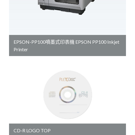
EPSON-PP100噴墨式印表機 EPSON PP100 Inkjet
Printer
CD-R LOGO TOP