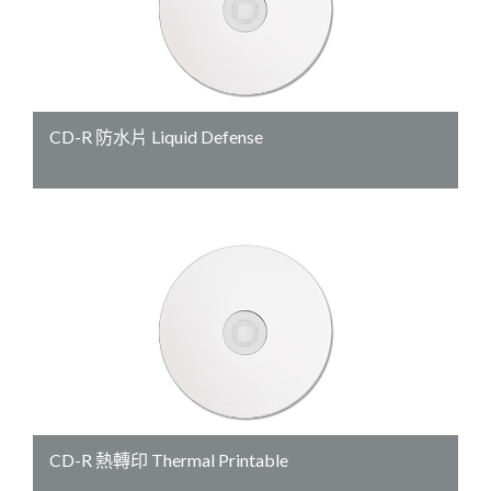
CD-R 防水片 Liquid Defense
CD-R 熱轉印 Thermal Printable