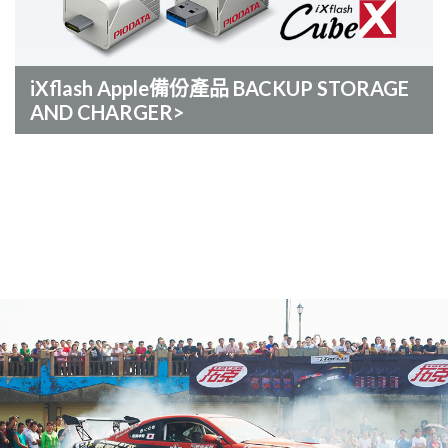
iXflash Apple備份產品 BACKUP STORAGE
AND CHARGER>