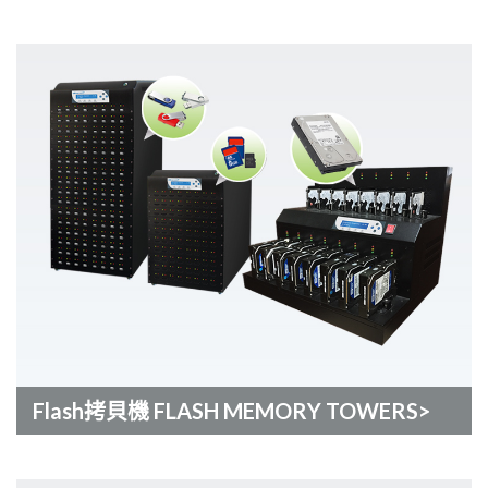
Flash拷貝機 FLASH MEMORY TOWERS>