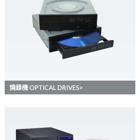
燒錄機 OPTICAL DRIVES>