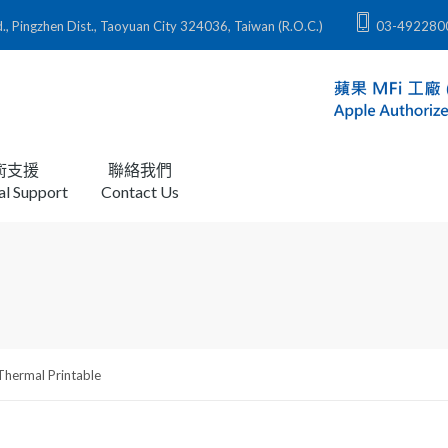
zhen Dist., Taoyuan City 324036, Taiwan (R.O.C.)
03-492280
術支援
聯絡我們
al Support
Contact Us
ermal Printable