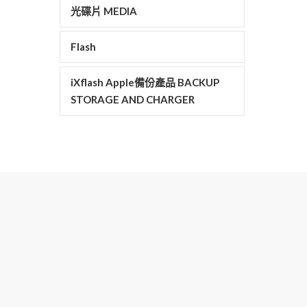
光碟片 MEDIA
Flash
iXflash Apple備份產品 BACKUP
STORAGE AND CHARGER