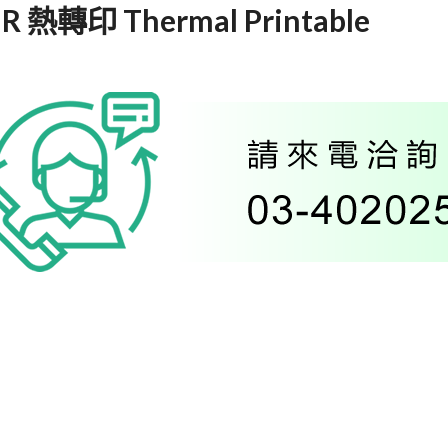
R 熱轉印 Thermal Printable