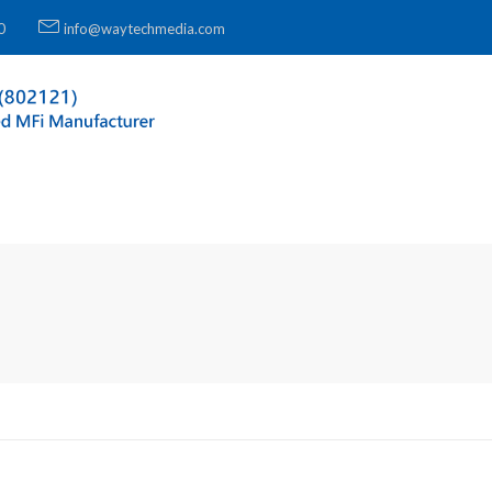
0
info@waytechmedia.com