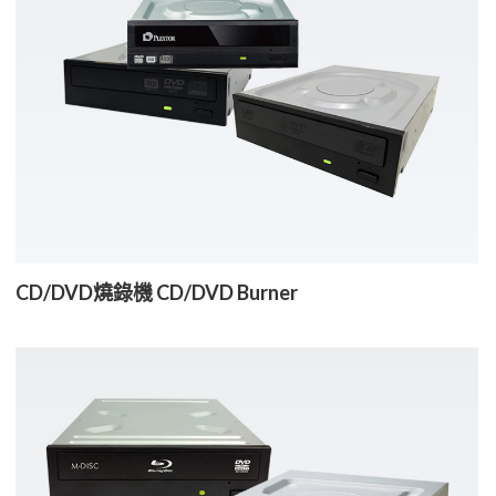
CD/DVD燒錄機 CD/DVD Burner