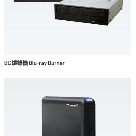
BD燒錄機 Blu-ray Burner