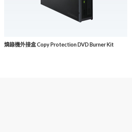
燒錄機外接盒 Copy Protection DVD Burner Kit