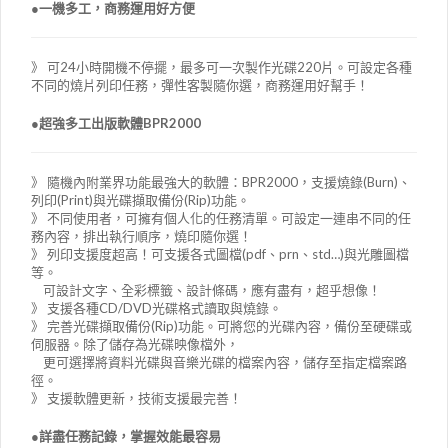
●一機多工，商務運用好方便
》 可24小時開機不停擺，最多可一次製作光碟220片。可設定各種
不同的燒片列印任務，彈性客製隨你選，商務運用好幫手！
●超強多工出版軟體BPR2000
》 隨機內附業界功能最強大的軟體：BPR2000，支援燒錄(Burn)、
列印(Print)與光碟擷取備份(Rip)功能。
》 不同使用者，可擁有個人化的任務清單。可設定一連串不同的任
務內容，排出執行順序，燒印隨你選！
》 列印支援度超高！可支援各式圖檔(pdf、prn、std…)與光雕圖檔
等。
可設計文字、全彩標籤、設計條碼，應有盡有，超乎想像！
》 支援各種CD/DVD光碟格式讀取與燒錄。
》 完善光碟擷取備份(Rip)功能。可將您的光碟內容，備份至硬碟或
伺服器。除了儲存為光碟映像檔外，
更可選擇將資料光碟與音樂光碟的檔案內容，儲存至指定檔案路
徑。
》 支援軟體更新，技術支援最完善！
●詳盡任務記錄，掌握效能最容易