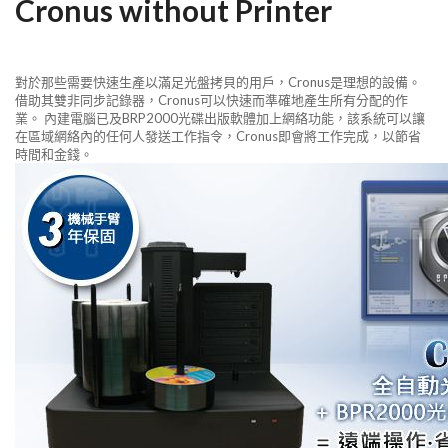
Cronus without Printer
對於那些需要快速生產以滿足光盤拷貝的用戶，Cronus是理想的設備。
借助其雙非同步記錄器，Cronus可以快速而準確地產生所有分配的作
業。 內建電腦已及BRP2000光碟出版軟體加上網絡功能，該系統可以讓
在區域網絡內的任何人發送工作指令，Cronus即會將工作完成，以節省
時間和金錢。