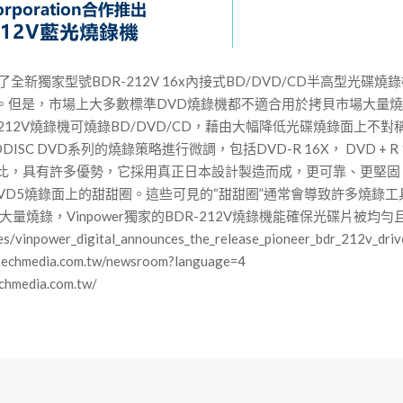
ion合作發佈了全新獨家型號BDR-212V 16x內接式BD/DVD/CD半高型光碟
烈需求。但是，市場上大多數標準DVD燒錄機都不適合用於拷貝市場大量燒錄
錄機。BDR-212V燒錄機可燒錄BD/DVD/CD，藉由大幅降低光碟燒錄
 DVD系列的燒錄策略進行微調，包括DVD-R 16X， DVD + R 16X
錄機相比，具有許多優勢，它採用真正日本設計製造而成，更可靠、更堅固。在V
D5燒錄面上的甜甜圈。這些可見的“甜甜圈”通常會導致許多燒錄工
燒錄，Vinpower獨家的BDR-212V燒錄機能確保光碟片被均
power_digital_announces_the_release_pioneer_bdr_212v_driv
dia.com.tw/newsroom?language=4
edia.com.tw/