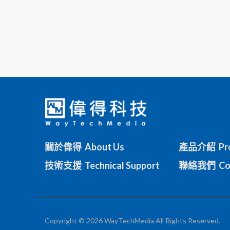
關於偉得 About Us
產品介紹 Pro
技術支援 Technical Support
聯絡我們 Con
Copyright © 2026 WayTechMedia All Rights Reserved.