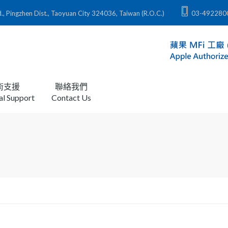
zhen Dist., Taoyuan City 324036, Taiwan (R.O.C.)
03-492280
術支援
聯絡我們
al Support
Contact Us