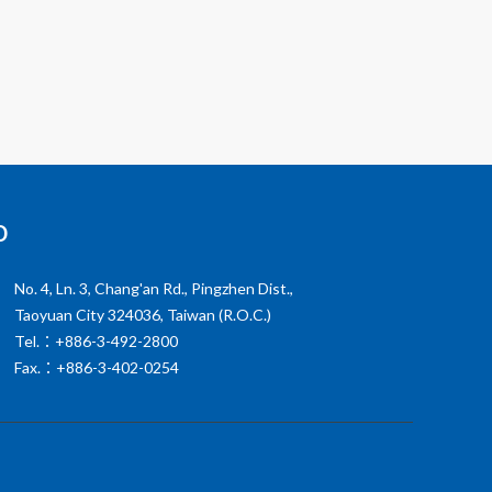
o
No. 4, Ln. 3, Chang'an Rd., Pingzhen Dist.,
Taoyuan City 324036, Taiwan (R.O.C.)
Tel.：+886-3-492-2800
Fax.：+886-3-402-0254