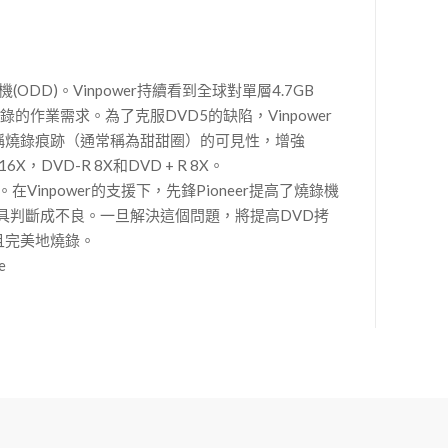
燒錄機(ODD)。Vinpower持續看到全球對單層4.7GB
的作業需求。為了克服DVD5的缺陷，Vinpower
面上不對稱燒錄痕跡（通常稱為甜甜圈）的可見性，增強
，DVD-R 8X和DVD + R 8X。
inpower的支援下，先鋒Pioneer提高了燒錄機
具判斷成不良。一旦解決這個問題，將提高DVD拷
勻且完美地燒錄。
e