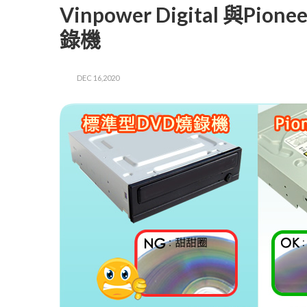
Vinpower Digital 與Pi
錄機
DEC 16,2020