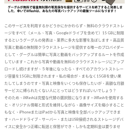
このサービスを利用するかどうかにかかわらず、無料のクラウドストレ
ージをすべて（メール、写真、Googleドライブを含めて）15 GBに制限
するというグーグルの発表は、業界に多大な影響を及ぼします。高品質
写真と動画の無制限クラウドストレージを提供する唯一のプロバイダー
として、グーグルは簡単に写真と動画をバックアップするルートを作成
しています。これから写真や動画を無料のクラウドストレージにアップ
ロードし続けますが、５年後になったら、すべてのアカウントストレー
ジ容量を15GBに制限されます。私の場合が、まもなく15GBを使い果
たしてしまうのです。写真と映像をいくつも保存したいが、高額な月額
サービスに縛られたくない人にとってはどうすればいいでしょう？
そのため、iXlfashは完璧な代替の選択肢になります。iXflashを使用する
と、オリジナル情報と形式を維持しながら、画像サイズを縮小すること
もなく、iPhoneまたはiPadから写真と映像を全部バックアップできま
す。ハードドライブ、サーバー、またはUSB接続されるストレージデバ
イスに安全かつ正確に転送と保管ができ、しかも定期料金は要りませ