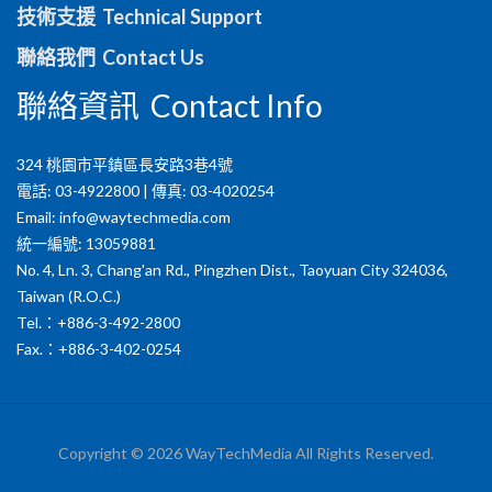
技術支援 Technical Support
聯絡我們 Contact Us
聯絡資訊 Contact Info
324 桃園市平鎮區長安路3巷4號
電話: 03-4922800 | 傳真: 03-4020254
Email:
info@waytechmedia.com
統一編號: 13059881
No. 4, Ln. 3, Chang'an Rd., Pingzhen Dist., Taoyuan City 324036,
Taiwan (R.O.C.)
Tel.：+886-3-492-2800
Fax.：+886-3-402-0254
Copyright © 2026 WayTechMedia All Rights Reserved.