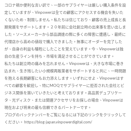
コロナ禍か便利な言い訳で、一部のサプライヤーは厳しい購入条件を設
定していますが、Vinpowerは全ての顧客にアクセスする機会を失いた
くないため、制限しません。私たちは信じており、顧客の売上成長と長
期発展をサポートします。２０年前に会社創立時の出来事を思い出しま
した。ソースメーカーから部品調達の際に多くの障害に遭遇し、最終に
代理店から高めの値段で購入できました。無事にオーダーを完了した
が、自身の利益も犠牲にしたことを覚えています。今、Vinpowerは独
自の生産ラインを持ち、市場を満足させることができています。
私たちは創立時の痛みを忘れません。Vinpowerは、大きな市場に巻き
込まれ、生き残したい小規模再販業者をサポートすると共に、一時問題
を抱える長期顧客にもお力添えします。いずれにせよ、Vinpowerはす
べての顧客を歓迎し、特にMOQでサプライヤーに拒否された会社とビ
ジネス関係を築いていきたいと考えております。高品質デュプリケー
タ、光ディスク、または関連アクセサリをお探しの場合、Vinpowerは
現在および将来の最も信頼できるパートナーです。
ブログのバックナンバーをご覧になるには下記のリンクをクリックして
ください。 https://blog-japan.vinpowerdigital.com/