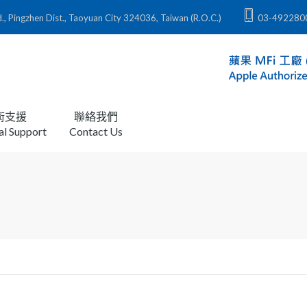
zhen Dist., Taoyuan City 324036, Taiwan (R.O.C.)
03-492280
術支援
聯絡我們
al Support
Contact Us