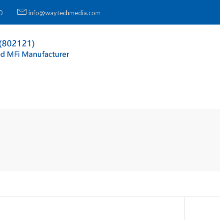
0
info@waytechmedia.com