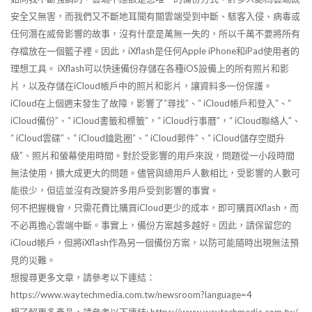
安全又無害，而我們又不斷地耳聞有關雲端受到中斷、駭客入侵、病毒或
任何潛在威脅影響的故事，沒有什麼是萬無一失的，所以千萬不要將所有
存檔放在一個籃子裡。因此，iXflash是任何Apple iPhone和iPad使用者的
理想工具。 iXflash可以快速備份存儲在各種iOS設備上的所有照片和影
片，以及存儲在iCloud帳戶中的照片和影片，讓資料多一份保護。
iCloud在上個週末發生了故障，影響了“尋找”、“ iCloud帳戶和登入”、“
iCloud備份”、“ iCloud書籤和標籤”，“ iCloud行事曆”，“ iCloud聯絡人”、
“ iCloud雲碟”、“ iCloud鑰匙圈”、“ iCloud郵件”、“ iCloud儲存空間升
級”、照片和螢幕使用時間。對於受影響的用戶來說，問題從一小段時間
無法使用，擴大成更大的問題。儘管與總用戶人數相比，受影響的人數可
能很少，但這並沒有改變許多用戶受到影響的事實。
何不把握機會，只需花費比購買iCloud更少的成本，即可購買iXflash，而
不必再擔心雲端中斷。事實上，備份方案越多越好。因此，請保留您的
iCloud帳戶，但將iXflash作為另一個備份方案，以防可能隨時出現無法預
見的災難。
想搜尋更多文章，請參考以下連結：
https://www.waytechmedia.com.tw/newsroom?language=4