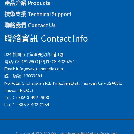
產品介紹 Products
技術支援 Technical Support
聯絡我們 Contact Us
聯絡資訊 Contact Info
324 桃園市平鎮區長安路3巷4號
電話: 03-4922800 | 傳真: 03-4020254
Email:
info@waytechmedia.com
統一編號: 13059881
No. 4, Ln. 3, Chang'an Rd., Pingzhen Dist., Taoyuan City 324036,
Taiwan (R.O.C.)
Tel.：+886-3-492-2800
Fax.：+886-3-402-0254
Copyright © 2026 WayTechMedia All Rights Reserved.