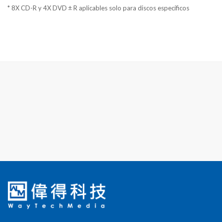
* 8X CD-R y 4X DVD ± R aplicables solo para discos específicos