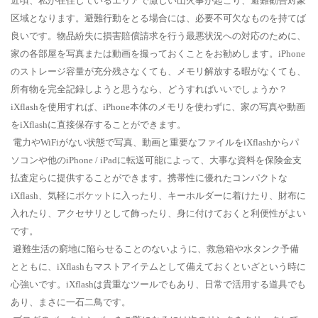
近頃、私が在住しているエリアで激しい山火事が起こり、避難勧告対象
区域となります。避難行動をとる場合には、必要不可欠なものを持てば
良いです。物品紛失に損害賠償請求を行う最悪状況への対応のために、
家の各部屋を写真または動画を撮っておくことをお勧めします。
iPhone
のストレージ容量が充分残さなくても、メモリ解放する暇がなくても、
所有物を完全記録しようと思うなら、どうすればいいでしょうか？
iXflash
を使用すれば、
iPhone
本体のメモリを使わずに、家の写真や動画
を
iXflash
に直接保存することができます。
電力や
WiFi
がない状態で写真、動画と重要なファイルを
iXflash
からパ
ソコンや他の
iPhone / iPad
に転送可能によって、大事な資料を保険金支
払査定らに提供することができます。携帯性に優れたコンパクトな
iXflash
、気軽にポケットに入ったり、キーホルダーに着けたり、財布に
入れたり、アクセサリとして飾ったり、身に付けておくと利便性がよい
です。
避難生活の窮地に陥らせることのないように、救急箱や水タンク予備
とともに、
iXflash
もマストアイテムとして備えておくといざという時に
心強いです。
iXflash
は貴重なツールでもあり、日常で活用する道具でも
あり、まさに一石二鳥です。