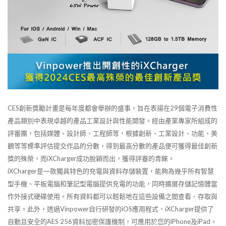
CES創新獎勵計畫是每年度都會舉辦的盛事，旨在表揚在29個電子消費性
產品類別中表現卓越的產品工業設計與性能開發。經由產業專家所組成的
評審團，包括媒體、設計師、工程師等，根據創新、工業設計、功能、美
觀等等標準評估提交作品的分數，得到最高分數的產品便可獲得最佳創新
獎的殊榮，而iXCharger成功脫穎而出，獲得評審的青睞。
iXCharger是一款獨具特色的充電與資料存儲裝置，能夠為幾乎所有智慧
型手機、平板電腦和筆記型電腦提供充電的功能，同時擴展存儲記憶體當
作外接式硬碟使用。所有資料都可以輕鬆地在這些設備之間查看、存取與
共享。此外，透過Vinpower自行研發的iOS應用程式，iXCharger提供了
自動且安全的AES 256資料加密保護機制，可應用於您的iPhone及iPad。