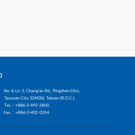
o
No. 4, Ln. 3, Chang'an Rd., Pingzhen Dist.,
Taoyuan City 324036, Taiwan (R.O.C.)
Tel.：+886-3-492-2800
Fax.：+886-3-402-0254