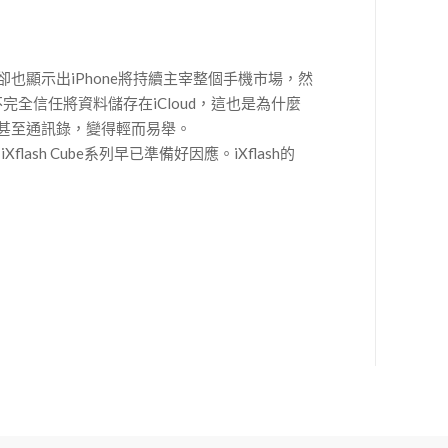
卻也顯示出iPhone將持續主宰整個手機市場，然
不完全信任將資料儲存在iCloud，這也是為什麼
、影片、甚至通訊錄，變得輕而易舉。
lash Cube系列早已準備好因應。iXflash的