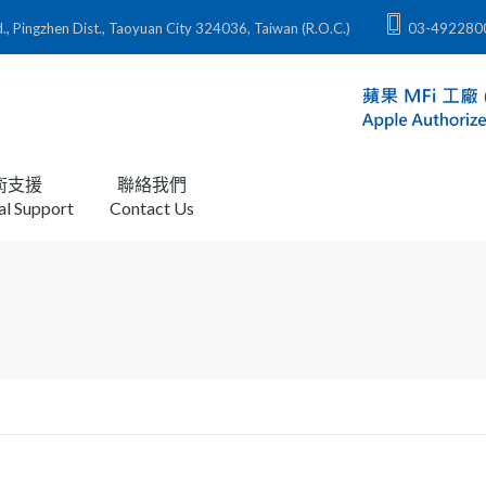
zhen Dist., Taoyuan City 324036, Taiwan (R.O.C.)
03-492280
術支援
聯絡我們
al Support
Contact Us