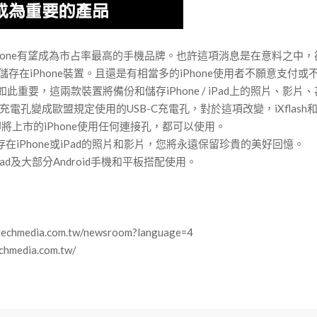
iPhone有望成為市占率最高的手機品牌。也許這項消息是在意料之中，
儲存在iPhone裝置。且還是有相當多的iPhone使用者不願意支付或
e使用者來說如此重要，這兩款裝置將備份和儲存iPhone / iPad上的照片
ng充電孔變成歐盟規定使用的USB-C充電孔，對於這項改變，iXflash和iXf
無論即將上市的iPhone使用任何連接孔，都可以使用。
be儲存在iPhone或iPad的照片和影片，您將永遠保留珍貴的美好回憶。
ad及大部分Android手機和平板搭配使用。
dia.com.tw/newsroom?language=4
edia.com.tw/