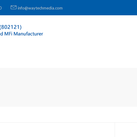
0
info@waytechmedia.com