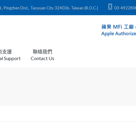
zhen Dist., Taoyuan City 324036, Taiwan (R.O.C.)
03-492280
術支援
聯絡我們
al Support
Contact Us