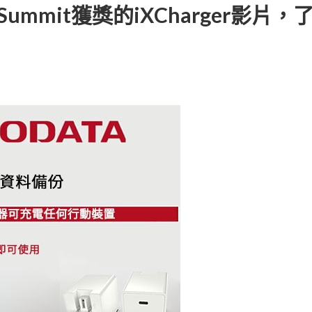
ory Summit獲獎的iXCharge