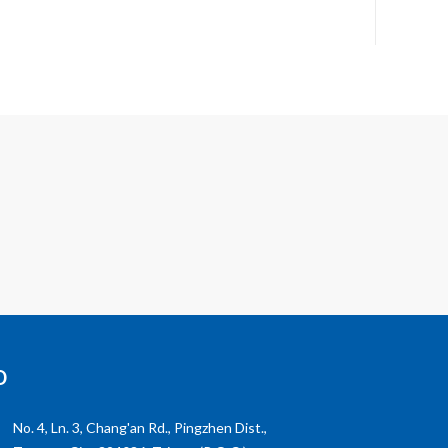
o
No. 4, Ln. 3, Chang'an Rd., Pingzhen Dist.,