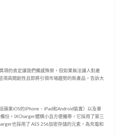
麼呢？獲得獎項的肯定讓我們備感殊榮，但如果無法讓人對產
r這項具開創性且即將引領市場趨勢的新產品，告訴大
S的iPhone、iPad和Android裝置）以及筆
備份。iXCharger體積小且方便攜帶，它採用了第三
er也採用了 AES 256加密存儲的元素，為充電和