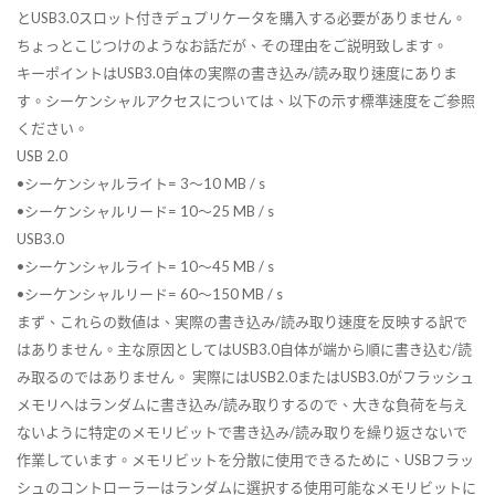
とUSB3.0スロット付きデュプリケータを購入する必要がありません。
ちょっとこじつけのようなお話だが、その理由をご説明致します。
キーポイントはUSB3.0自体の実際の書き込み/読み取り速度にありま
す。シーケンシャルアクセスについては、以下の示す標準速度をご参照
ください。
USB 2.0
•シーケンシャルライト= 3〜10 MB / s
•シーケンシャルリード= 10〜25 MB / s
USB3.0
•シーケンシャルライト= 10〜45 MB / s
•シーケンシャルリード= 60〜150 MB / s
まず、これらの数値は、実際の書き込み/読み取り速度を反映する訳で
はありません。主な原因としてはUSB3.0自体が端から順に書き込む/読
み取るのではありません。 実際にはUSB2.0またはUSB3.0がフラッシュ
メモリへはランダムに書き込み/読み取りするので、大きな負荷を与え
ないように特定のメモリビットで書き込み/読み取りを繰り返さないで
作業しています。メモリビットを分散に使用できるために、USBフラッ
シュのコントローラーはランダムに選択する使用可能なメモリビットに