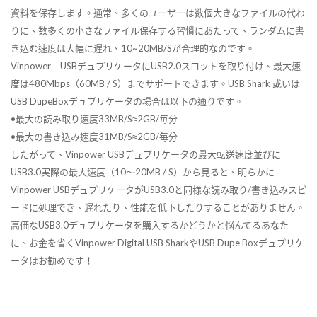
資料を保存します。通常、多くのユーザーは数個大きなファイルの代わ
りに、数多くの小さなファイル保存する習慣にあたって、ランダムに書
き込む速度は大幅に遅れ、10~20MB/Sが合理的なのです。
Vinpower USBデュプリケータにUSB2.0スロットを取り付け、最大速
度は480Mbps（60MB / S）までサポートできます。USB Shark 或いは
USB DupeBoxデュプリケータの場合は以下の通りです。
•最大の読み取り速度33MB/S≈2GB/毎分
•最大の書き込み速度31MB/S≈2GB/毎分
したがって、Vinpower USBデュプリケータの最大転送速度並びに
USB3.0実際の最大速度（10〜20MB / S）から見ると、明らかに
Vinpower USBデュプリケータがUSB3.0と同様な読み取り/書き込みスピ
ードに処理でき、遅れたり、性能を低下したりすることがありません。
高価なUSB3.0デュプリケータを購入するかどうかと悩んてるあなた
に、お金を省くVinpower Digital USB SharkやUSB Dupe Boxデュプリケ
ータはお勧めです！