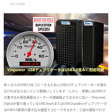
JUL 10,2020
多くの人がUSB3.0をコピーするためにUSB3.0デュプリケーターを使わ
なければならないという勘違いしています。しかし、実際にはUSB3.0
の書き込み実効速度はメーカーの理論値よりはるかに低い。Vinpower
Digitalが取り扱っているUSB SharkまたはUSB DupeBoxデュプリケータ
はUSB3.0真実の書き込み速度でコピーできるので、三倍の値段でわざ