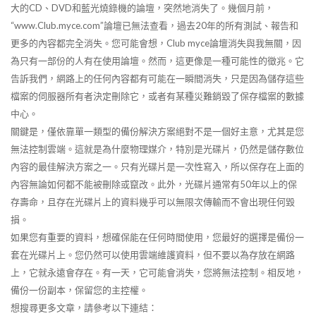
大的CD、DVD和藍光燒錄機的論壇，突然地消失了。幾個月前，
“www.Club.myce.com”論壇已無法查看，過去20年的所有測試、報告和
更多的內容都完全消失。您可能會想，Club myce論壇消失與我無關，因
為只有一部份的人有在使用論壇。然而，這更像是一種可能性的徵兆。它
告訴我們，網路上的任何內容都有可能在一瞬間消失，只是因為儲存這些
檔案的伺服器所有者決定刪除它，或者有某種災難銷毀了保存檔案的數據
中心。
關鍵是，僅依靠單一類型的備份解決方案絕對不是一個好主意，尤其是您
無法控制雲端。這就是為什麼物理媒介，特別是光碟片，仍然是儲存數位
內容的最佳解決方案之一。只有光碟片是一次性寫入，所以保存在上面的
內容無論如何都不能被刪除或竄改。此外，光碟片通常有50年以上的保
存壽命，且存在光碟片上的資料幾乎可以無限次傳輸而不會出現任何毀
損。
如果您有重要的資料，想確保能在任何時間使用，您最好的選擇是備份一
套在光碟片上。您仍然可以使用雲端維護資料，但不要以為存放在網路
上，它就永遠會存在。有一天，它可能會消失，您將無法控制。相反地，
備份一份副本，保留您的主控權。
想搜尋更多文章，請參考以下連結：