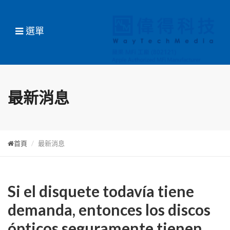
選單
最新消息
首頁
最新消息
Si el disquete todavía tiene
demanda, entonces los discos
ópticos seguramente tienen