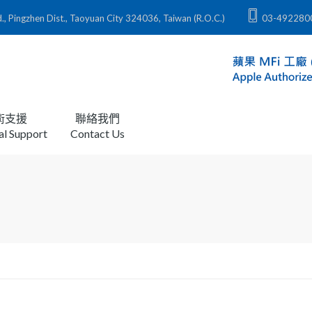
zhen Dist., Taoyuan City 324036, Taiwan (R.O.C.)
03-492280
術支援
聯絡我們
al Support
Contact Us