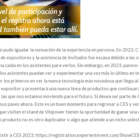
o pudo igualar la sensación de la experiencia en persona. En 2022, 
ón de expositores y la asistencia de invitados fue escasa debido a la
a caída en los asistentes para verlos. Sin embargo, en 2023, parece
 los asistentes puedan ver y experimentar una vez más lo último en 
ser los primeros en ver la nueva tecnología más novedosa que llega a
expositor y presentará una nueva línea de productos que continuará
 las que nos estamos moviendo para el futuro. Si desea ser parte de l
sus pases ahora. Este es un buen momento para regresar a CES y ver
 que visiten el stand de Vinpower tienen la oportunidad de ganar una
roducto no es otro duplicador o algo que atiende a un nicho selecto 
 asistir a CES 2023: https://registration.experientevent.com/ShowC