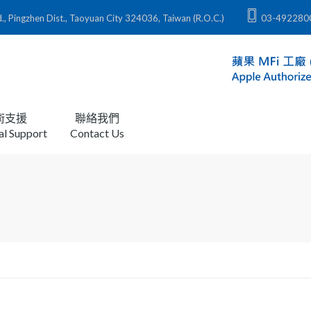
zhen Dist., Taoyuan City 324036, Taiwan (R.O.C.)
03-492280
術支援
聯絡我們
al Support
Contact Us