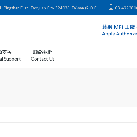
zhen Dist., Taoyuan City 324036, Taiwan (R.O.C.)
03-492280
術支援
聯絡我們
al Support
Contact Us