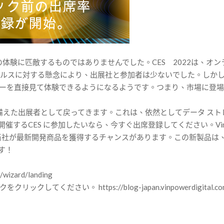
での体験に匹敵するものではありませんでした。CES 2022は、
ウイルスに対する懸念により、出展社と参加者は少ないでした。しかし、C
ーを直接見て体験できるようになるようです。つまり、市場に登
インを備えた出展者として戻ってきます。これは、依然としてデータ 
8 日に開催するCES に参加したいなら、今すぐ出席登録してください。V
に、当社が最新開発商品を獲得するチャンスがあります。この新製品
す！
/wizard/landing
ださい。 https://blog-japan.vinpowerdigital.co