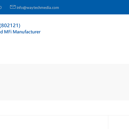
0
info@waytechmedia.com