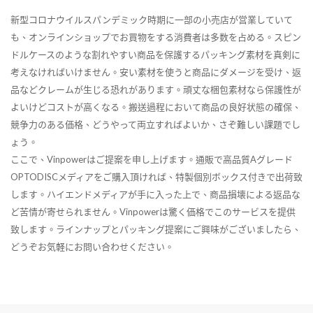
新型コロナウイルスパンデミック時期に一部の小売店が営業していて
も、オンラインショップでお買物をする消費者は多数を占める。スピン
ドルケースのような割れやすい商品を保護するパッキング素材を真剣に
考えなければいけません。安い素材を使うと商品にダメージを受け、返
品などクレームが生じる恐れがあります。頑丈な梱包素材なら保護性が
よいけどコストが高くなる。搬送過程において商品の良好状態の確保、
競争力のある価格、どうやって両立すればよいか、さぞ難しい課題でし
ょう。
ここで、Vinpowerはご提案を申し上げます。通販で高品質Aグレード
OPTODISCメディアをご購入頂ければ、特製個別ボックス付きで出荷致
します。ハイエンドメディアが手に入った上で、商品損壊による返品な
ど苦情が寄せられません。Vinpowerは驚く価格でこのサービスを提供
致します。ラインナップとパッキング提案にご興味がございましたら、
どうぞお気軽にお問い合わせください。