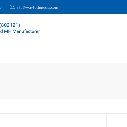
0
info@waytechmedia.com