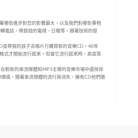
味著哪些進步對您的影響最大，以及我們對哪些事物
旋轉電話、帶旋鈕的電視、日報等。隨著技術的發
D並帶我的孩子去唱片行購買新的音樂CD。40年
左右，這種格式才開始流行起來。但當它流行起來時，高音質
在較新的串流媒體和MP3主導的音樂市場中還保保
音樂價值，隨著串流媒體的流行與消失，擁有CD他們隨