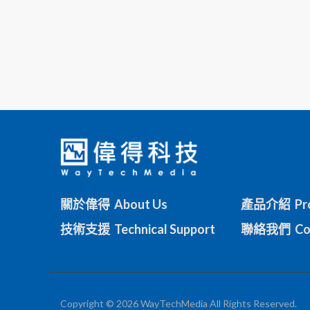
關於偉得 About Us
產品介紹 Pro
技術支援 Technical Support
聯絡我們 Con
Copyright © 2026 WayTechMedia All Rights Reserved.