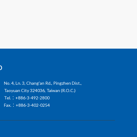
o
No. 4, Ln. 3, Chang'an Rd., Pingzhen Dist.,
Taoyuan City 324036, Taiwan (R.O.C.)
Tel.：+886-3-492-2800
Fax.：+886-3-402-0254