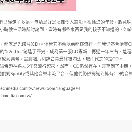
我們已經走了多遠，無論是好是壞都令人震驚。根據您的年齡，將意
小時候生活時所討論到，當時有哪些東西是我的孩子不知道的，如
那就是光碟片(CD)。儘管它不像以前那樣流行，但我仍然會購買C
82年發行的”52nd St "創造了歷史，成為第一張CD專輯。再過一年
庫感到興奮。黑膠唱片和錄音帶最終被淘汰，取而代之的是CD。
錄音帶在過去5年又流行起來。然而，CD仍然存在，甚至到了中期，
們對Spotify或其他音樂串流平台，但他們仍然認識到擁有CD的
dia.com.tw/newsroom?language=4
edia.com.tw/