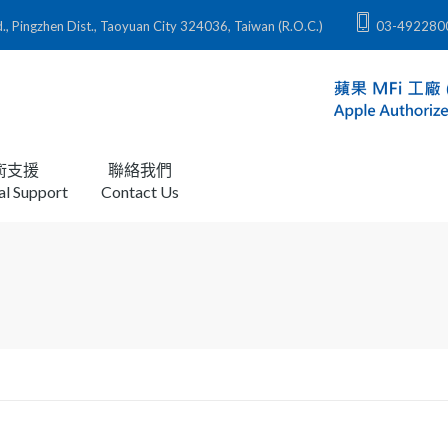
zhen Dist., Taoyuan City 324036, Taiwan (R.O.C.)
03-492280
術支援
聯絡我們
al Support
Contact Us