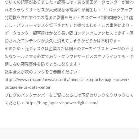
ついての記事がありました。記事には、ある米国データセンターが使わ
れるクラウドサービスが大規模な停電事件が発生し、「…バックアップ
発電機を含むすべての電源に影響を与え、カスケード制御問題を引き起
こし、パフォーマンスを低下させた」と述べました。この事件により、
データセンター顧客達はかなり長い間コンテンツにアクセスできず、保
管されたコンテンツが永久に消えてしまうかどうかは不明です。
そのため、光ディスクは企業または個人のアーカイブストレージの不可
欠なツールとする必要であり、クラウドサービスのオフラインでも、予
期しない突発事件を防ぐようになります。
記事全文が次のリンクをご参照ください：
https://www.crn.com/news/security/mimecast-reports-major-power-
outage-in-us-data-center
ブログのバックナンバーをご覧になるには下記のリンクをクリックして
ください。 https://blog-japan.vinpowerdigital.com/