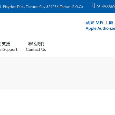
zhen Dist., Taoyuan City 324036, Taiwan (R.O.C.)
03-492280
術支援
聯絡我們
al Support
Contact Us