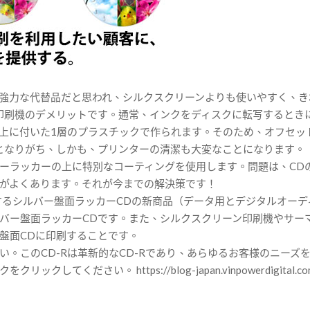
強力な代替品だと思われ、シルクスクリーンよりも使いやすく、き
印刷機のデメリットです。通常、インクをディスクに転写するとき
が上に付いた1層のプラスチックで作られます。そのため、オフセッ
となりがち、しかも、プリンターの清潔も大変なことになります。
ーラッカーの上に特別なコーティングを使用します。問題は、CD
がよくあります。それが今までの解決策です！
機能するシルバー盤面ラッカーCDの新商品（データ用とデジタルオ
バー盤面ラッカーCDです。また、シルクスクリーン印刷機やサー
盤面CDに印刷することです。
。このCD-Rは革新的なCD-Rであり、あらゆるお客様のニーズ
ださい。 https://blog-japan.vinpowerdigital.co