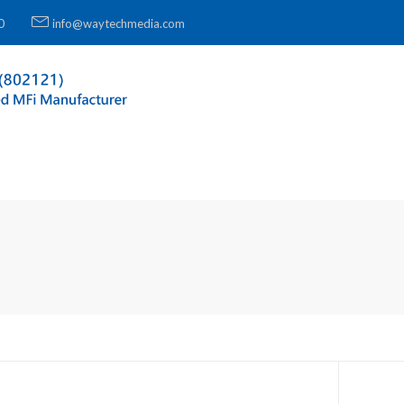
0
info@waytechmedia.com