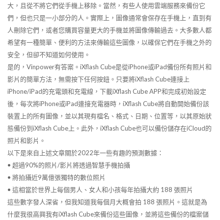
大，且從不將它們從手機上移除。當然，有些人使用雲端服務來備份它
們，但也只是一小部分的人。實際上，圖像通常會保存在手機上，直到有
人刪除它們，或者您購買容量更大的手機並將圖像傳輸過去。大多數人都
希望有一種簡單、便利的方法來傳輸這些圖像，以確保它們在手機之外的
安全，但卻不知道如何使用。
是的，Vinpower有答案。iXflash Cube是從iPhone或iPad備份所有照片和
影片的簡單方法，無需按下任何按鈕。只要將iXflash Cube連接上
iPhone/iPad的充電頭和充電線，下載iXflash Cube APP和完成初始設定
後，每次將iPhone或iPad連接充電器時，iXflash Cube將自動開始備份該
裝置上的所有圖像，並以其現有檔名、格式、日期、位置等，以其原始狀
態備份到iXflash Cube上。此外，iXflash Cube也可以備份儲存在iCloud的
照片和影片。
以下是來自上述文章關於2022年一些有趣的預測數據：
• 超過90%的照片/影片將透過智慧手機拍攝
• 將拍攝近9萬億張獨特的數位照片
• 這相當於世界上每個男人、女人和小孩每年拍攝大約 188 張照片
這些數字發人深省，但我知道我每個月大概會拍 188 張照片。這就是為
什麼我很高興我有iXflash Cube來備份這些圖像，並將這些備份的檔案儲