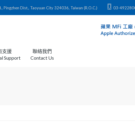
zhen Dist., Taoyuan City 324036, Taiwan (R.O.C.)
03-492280
術支援
聯絡我們
al Support
Contact Us