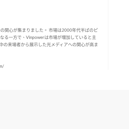
の関心が集まりました。 市場は2000年代半ばのピ
一方で、Vinpowerは市場が増加していると主
世界中の来場者から展示した光メディアへの関心が高ま
m/