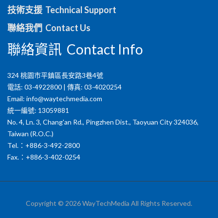
技術支援 Technical Support
聯絡我們 Contact Us
聯絡資訊 Contact Info
324 桃園市平鎮區長安路3巷4號
電話: 03-4922800 | 傳真: 03-4020254
Email:
info@waytechmedia.com
統一編號: 13059881
No. 4, Ln. 3, Chang'an Rd., Pingzhen Dist., Taoyuan City 324036,
Taiwan (R.O.C.)
Tel.：+886-3-492-2800
Fax.：+886-3-402-0254
Copyright © 2026 WayTechMedia All Rights Reserved.