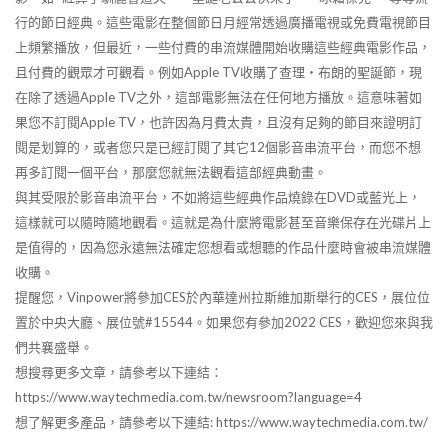
行的節日經典。這些電影在整個節日月經常透過廣播電視或免費電視節目
上頻繁播放，但最近，一些付費的串流媒體開始收購這些經典電影作品，
且付費的觀眾才可觀看。例如Apple TV收購了查理‧布朗的聖誕節，現
在除了透過Apple TV之外，這部電影無法在任何地方播放。這意味著如
果您不訂閱Apple TV，也許因為月費太貴，且沒有足夠的節目來證明訂
閱是划算的，或者您只是已經訂閱了其它12個影音串流平台，而您不想
再多訂閱一個平台，那麼您就無法觀看這部經典動畫。
與其受限於影音串流平台，不如將這些經典作品燒錄在DVD或藍光上，
這樣就可以隨時隨地觀看。這就是為什麼將電影甚至音樂保存在光碟片上
是值得的，因為您永遠無法確定您想看或想聽的作品什麼時會被串流媒體
收購。
提醒您，Vinpower將參加CES於內華達州拉斯維加斯舉行的CES，展位位
置於中央大廳、展位號#15544。如果您有參加2022 CES，歡迎您來與我
們共襄盛舉。
想搜尋更多文章，請參考以下連結：
https://www.waytechmedia.com.tw/newsroom?language=4
想了解更多產品，請參考以下連結: https://www.waytechmedia.com.tw/