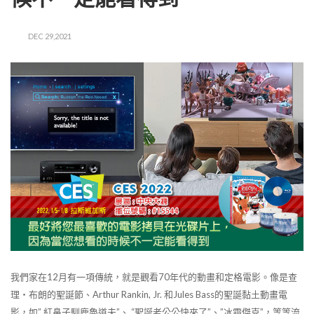
DEC 29,2021
我們家在12月有一項傳統，就是觀看70年代的動畫和定格電影。像是查
理‧布朗的聖誕節、Arthur Rankin, Jr. 和Jules Bass的聖誕黏土動畫電
影，如” 紅鼻子馴鹿魯道夫”、 “聖誕老公公快來了”、”冰霜傑克”，等等流