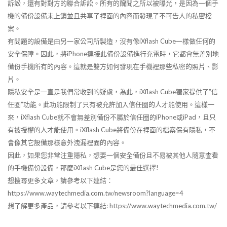
訴訟，還有對對方的聯合訴訟。所有的醜聞之所以被曝光，是因為一個手
機的備份設備未上鎖並且共享了裡面的內容而發現了不可告人的私密檔
案。
有問題的設備是由另一家公司所製造，沒有像iXflash Cube一樣做任何的
安全保障。因此，將iPhone連接此備份設備進行充電時，它都會無差別地
備份手機所有的內容。這就是雙方如何發現在手機裡那些私密的照片、影
片。
隱私安全是一直是我們常收到的疑慮，為此，iXflash Cube獨家提供了”信
任圈”功能。此功能限制了只有被允許加入信任圈的人才能使用。這樣一
來，iXflash Cube就不會無差別備份不屬於信任圈的iPhone或iPad，且只
有被授權的人才能使用。iXflash Cube將備份在裡面的檔案保有隱私，不
會像其它設備那樣意外洩漏裡面的內容。
因此，如果您非常注重隱私，想要一個安全備份且不易被其他人隨意查看
的手機備份設備，那麼iXflash Cube是您的最佳選擇!
想搜尋更多文章，請參考以下連結：
https://www.waytechmedia.com.tw/newsroom?language=4
想了解更多產品，請參考以下連結: https://www.waytechmedia.com.tw/