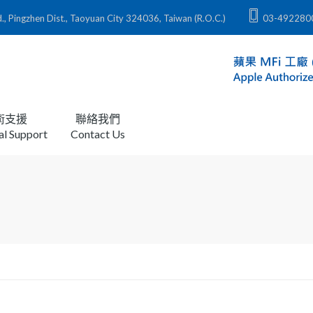
zhen Dist., Taoyuan City 324036, Taiwan (R.O.C.)
03-492280
術支援
聯絡我們
al Support
Contact Us