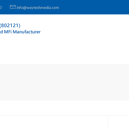
0
info@waytechmedia.com