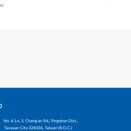
m/
o
No. 4, Ln. 3, Chang'an Rd., Pingzhen Dist.,
Taoyuan City 324036, Taiwan (R.O.C.)