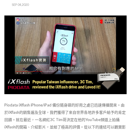
SEP 04,2020
Piodata iXflash iPhone/iPad 備份隨身碟的好用之處已迅速傳播開來。由
於iXflash的銷售遍及全球，我們獲得了來自世界各地許多客戶給予的肯定
回饋。就在最近，一名網紅3C Tim哥決定在他的YouTube頻道上拍攝
iXflash的開箱、介紹影片，並給了極高的評價。從以下的連結可以觀賞影