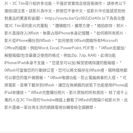
片，3C Tim哥介紹許多功能，不僅非常實用且很容易操作。 請參考以下
連結(請注意，該影片為中文，即使您不會中文，從影片中也能感受到他
對產品的驚喜和雀躍)。 https://youtu.be/QoSBZzDd40s 以下為各位整
理3C Tim哥的影片的重點： * 體積輕巧，攜帶方便。 * 隨拍即存，照片、
影片直接存入iXflash，無需占用iPhone本身記憶體。 * 如何將所有照片、
影片從iPhone備份到iXflash。 * 如何使用 iXflash開啟所有Microsoft
Office的檔案，例如Word, Excel, PowerPoint, PDF等。 * iXflash支援加/
解壓縮檔(包含最廣泛使用的格式，例如Zip, 7zip, RAR)，此項功能
iPhone/iPad本身不支援。 * 您甚至可以加/解受密碼保護的壓縮檔。 *
iXflash可當做您的行動辦公室，您可以將文稿存在iXflash裡，隨時隨地都
可以替您的客戶做簡報。 * iXflash唯讀功能，防止電腦病毒的入侵。 * 可
將電影、音樂下載存到iXflash，讓您在無網路的狀態下也能使用iPhone或
iPad來播放。 * iXflash完整備份照片、影片原始的所有資訊。 除了成千上
萬的人在3C Tim哥的Youtube頻道上觀看了iXflash的開箱介紹影片外，此
影片還被一家台灣主流的網路電視台轉發給全國觀眾。