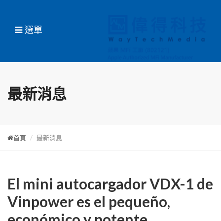
選單
最新消息
首頁
最新消息
El mini autocargador VDX-1 de
Vinpower es el pequeño,
económico y potente