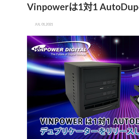
Vinpowerは1対1 Au
JUL 01,2021