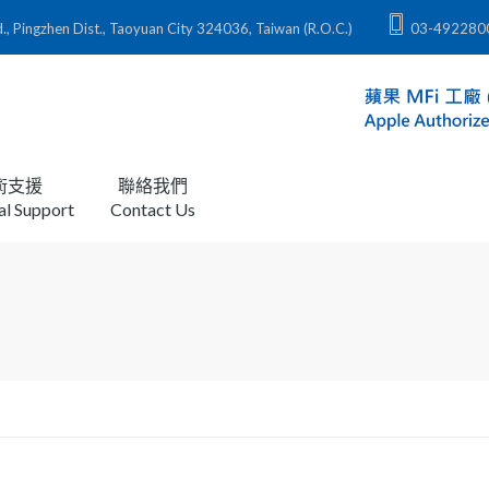
zhen Dist., Taoyuan City 324036, Taiwan (R.O.C.)
03-492280
術支援
聯絡我們
al Support
Contact Us