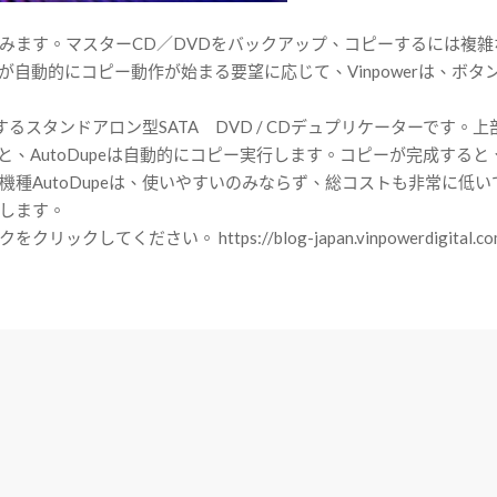
みます。マスターCD／DVDをバックアップ、コピーするには複
動的にコピー動作が始まる要望に応じて、Vinpowerは、ボタンと
行するスタンドアロン型SATA DVD / CDデュプリケーターです
、AutoDupeは自動的にコピー実行します。コピーが完成する
種AutoDupeは、使いやすいのみならず、総コストも非常に低
します。
ださい。 https://blog-japan.vinpowerdigital.co