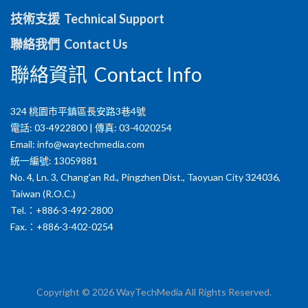
技術支援 Technical Support
聯絡我們 Contact Us
聯絡資訊 Contact Info
324 桃園市平鎮區長安路3巷4號
電話: 03-4922800 | 傳真: 03-4020254
Email:
info@waytechmedia.com
統一編號: 13059881
No. 4, Ln. 3, Chang'an Rd., Pingzhen Dist., Taoyuan City 324036,
Taiwan (R.O.C.)
Tel.：+886-3-492-2800
Fax.：+886-3-402-0254
Copyright © 2026 WayTechMedia All Rights Reserved.