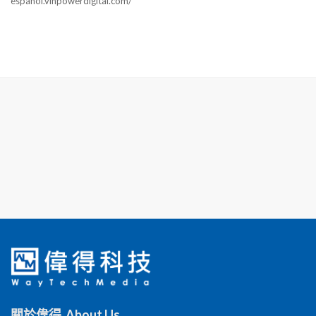
espanol.vinpowerdigital.com/
關於偉得 About Us