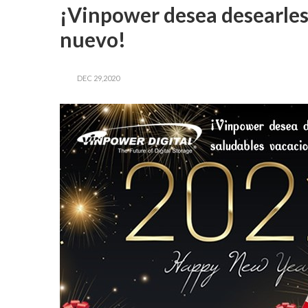
¡Vinpower desea desearles 
nuevo!
DEC 29,2020