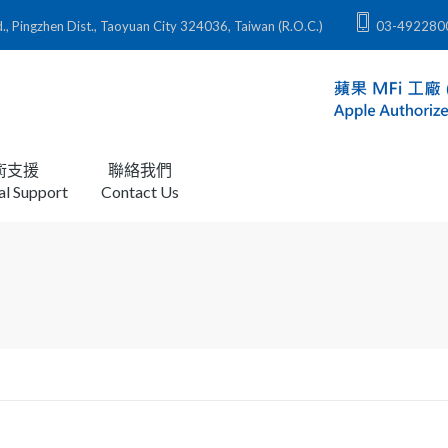
zhen Dist., Taoyuan City 324036, Taiwan (R.O.C.)
03-492280
術支援
聯絡我們
al Support
Contact Us