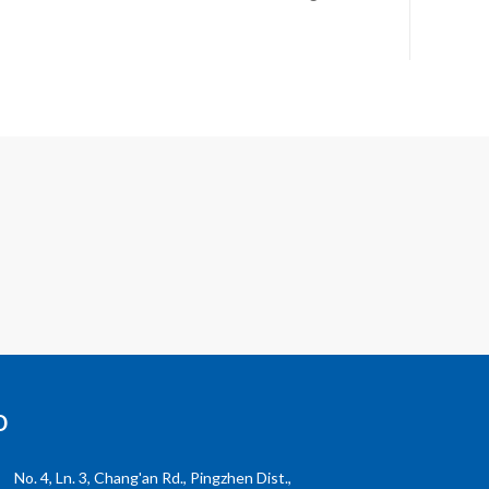
o
No. 4, Ln. 3, Chang'an Rd., Pingzhen Dist.,